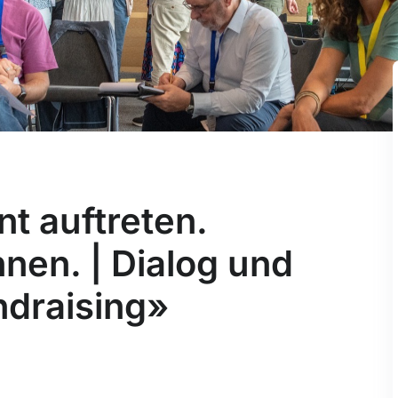
t auftreten.
en. | Dialog und
ndraising»