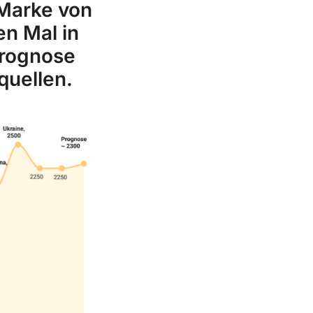
 Marke von
en Mal in
 Prognose
quellen.