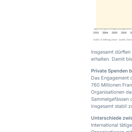
Insgesamt dürften
erhalten. Damit bl
Private Spenden b
Das Engagement de
760 Millionen Fran
Organisationen dar
Sammelgefässen o
insgesamt stabil z
Unterschiede zwi
International tät
Organisationen mi