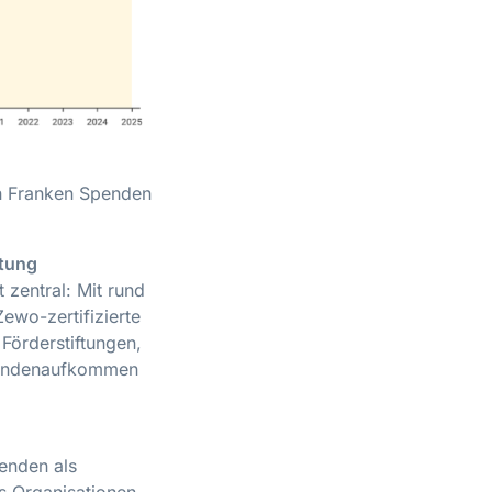
en Franken Spenden
utung
zentral: Mit rund
Zewo-zertifizierte
 Förderstiftungen,
Spendenaufkommen
penden als
s Organisationen,