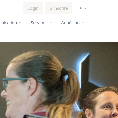
Login
S'inscrire
FR
anisation
Services
Adhésion