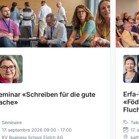
Erfa-
eminar «Schreiben für die gute
«Föd
ache»
Fluc
Séminaire
Talk
17. septembre 2026 09:00 - 17:00
17. 
KV Business School Zürich AG
kath