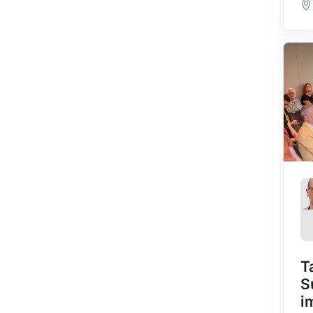
T
S
i