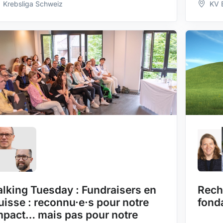
Krebsliga Schweiz
KV 
alking Tuesday : Fundraisers en
Rech
uisse : reconnu·e·s pour notre
fond
mpact… mais pas pour notre