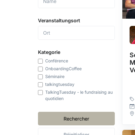
Veranstaltungsort
Kategorie
S
Conférence
M
OnboardingCoffee
V
Séminaire
talkingtuesday
TalkingTuesday - le fundraising au
quotidien
Rechercher
Réinitialiser