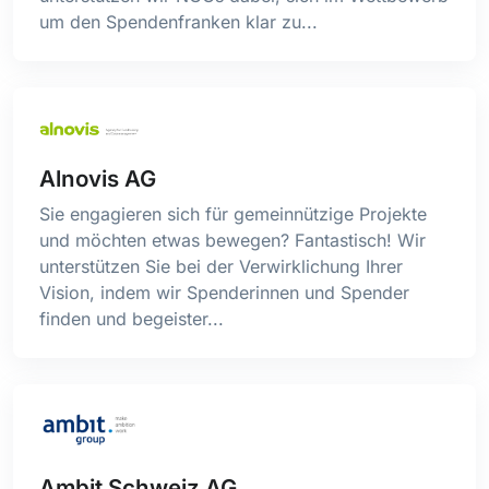
um den Spendenfranken klar zu...
Online-Fundraising
Organisationsberatung / -entwicklung
Public Fundraising
Public Relations / Öffentlichkeitsarbeit
Software
Stiftungsfundraising
Alnovis AG
Telefonfundraising
Sie engagieren sich für gemeinnützige Projekte
Unternehmensfundraising
und möchten etwas bewegen? Fantastisch! Wir
Versandlösungen / Postdienstleistungen
unterstützen Sie bei der Verwirklichung Ihrer
Weiterbildung
Vision, indem wir Spenderinnen und Spender
finden und begeister...
Ambit Schweiz AG