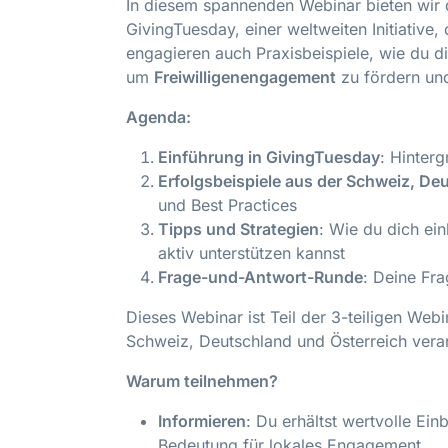
In diesem spannenden Webinar bieten wir 
GivingTuesday, einer weltweiten Initiative
engagieren auch Praxisbeispiele, wie du 
um
Freiwilligenengagement
zu fördern und
Agenda:
Einführung in GivingTuesday
: Hinter
Erfolgsbeispiele aus der Schweiz, De
und Best Practices
Tipps und Strategien
: Wie du dich ei
aktiv unterstützen kannst
Frage-und-Antwort-Runde
: Deine Fr
Dieses Webinar ist Teil der 3-teiligen We
Schweiz, Deutschland und Österreich veran
Warum teilnehmen?
Informieren
: Du erhältst wertvolle Ei
Bedeutung für lokales Engagement.