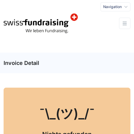
Navigation
Invoice Detail
¯\_(ツ)_/¯